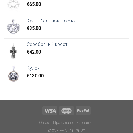
€
65.00
Кулон "Детские ножки"
€
35.00
Серебряный крест
€
42.00
Кулон
€
130.00
О нас
Правила пользования
©925.ee 2010-2020